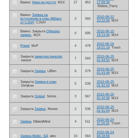
Важно:
Ники на доступ
M1X
27
853
17:09:39
Matew_Parry
Важно:
Заявка на
2010-06-22
вступление в клан AllStars
2
560
20:22:09
M1X
от CJIoH
CJIoH
Важно:
Закрыта
Образец
2010-06-15
0
695
заявки.
M1X
19:13:46
M1X
2010-06-26
Priwet
MvP
4
478
16:01:19
Tresh
Закрыта
заявочка tweester
2010-06-25
7
593
tweest
01:44:53
M1X
2010-06-25
Закрыта
Заявка
LilBen
6
579
01:43:48
M1X
Закрыта
Заявка в клан
2010-06-25
5
539
Denjkaa
01:42:43
M1X
2010-06-25
Закрыта
Зоява!
Serios
3
567
01:42:06
M1X
2010-06-25
Закрыта
Заявка
Женек
2
536
01:41:04
M1X
2010-06-24
Заявка
EllatedMind
4
511
11:24:25
Tresh
2010-06-24
Заявка Мейн - БД
alex
10
564
04:18:56