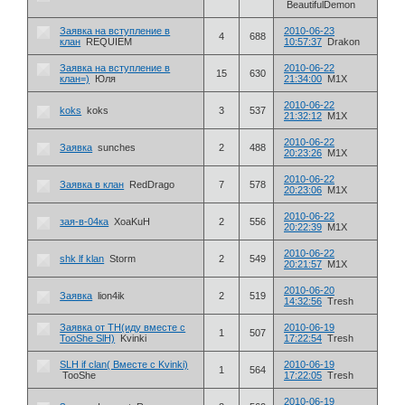
BeautifulDemon
Заявка на вступление в
2010-06-23
4
688
клан
REQUIEM
10:57:37
Drakon
Заявка на вступление в
2010-06-22
15
630
клан=)
Юля
21:34:00
M1X
2010-06-22
koks
koks
3
537
21:32:12
M1X
2010-06-22
Заявка
sunches
2
488
20:23:26
M1X
2010-06-22
Заявка в клан
RedDrago
7
578
20:23:06
M1X
2010-06-22
зая-в-04ка
XoaKuH
2
556
20:22:39
M1X
2010-06-22
shk lf klan
Storm
2
549
20:21:57
M1X
2010-06-20
Заявка
lion4ik
2
519
14:32:56
Tresh
Заявка от TH(иду вместе с
2010-06-19
1
507
TooShe SlH)
Kvinki
17:22:54
Tresh
SLH if clan( Вместе с Kvinki)
2010-06-19
1
564
TooShe
17:22:05
Tresh
2010-06-19