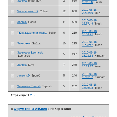
Заявка
ImperatoR
2
560
15:11:36
Tresh
2010-06-18
Чо за прикол...?
Cobra
12
600
20:18:19
M1X
2010-06-18
Заявка
Cobra
11
589
16:57:49
Tresh
2010-06-18
ТК нуждается в клане.
Seine
6
219
16:51:21
Tresh
2010-06-18
Заявочка!
Sw1ps
10
295
15:33:42
Tresh
Заявка от Leonardo
2010-06-18
5
247
Leonardo
15:22:33
Nirupam
2010-06-18
Заявка
Кита
7
269
15:22:27
Кита
2010-06-18
заявочкЭ
SpunK
5
246
15:13:37
Nirupam
2010-06-18
Заявка от Tepesh
Tepesh
5
282
15:03:03
Tresh
Страница:
1
2
»
»
Форум клана AllStars
»
Набор в клан