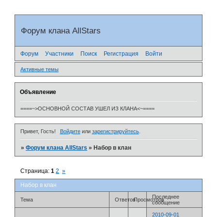
Форум клана AllStars
Форум
Участники
Поиск
Регистрация
Войти
Активные темы
Объявление
====~>ОСНОВНОЙ СОСТАВ УШЕЛ ИЗ КЛАНА<~====
Привет, Гость!
Войдите
или
зарегистрируйтесь
.
»
Форум клана AllStars
»
Набор в клан
Страница:
1
2
»
Набор в клан
Последнее
Тема
Ответов
Просмотров
сообщение
2010-09-01