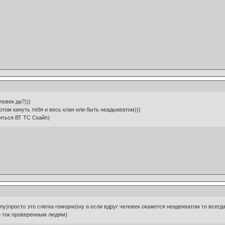
овек да?)))
отом кинуть тебя и весь клан или быть неадыкватом)))
иться ВТ ТС Скайп)
пу)просто это слегка геморно)ну а если вдруг человек окажется неадекватом то всегда 
и ток проверенным людям)