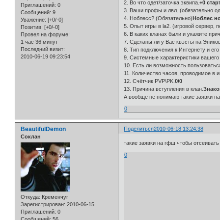
2. Во что одет/заточка эквипа.
+0 стар
Приглашений:
0
3. Ваши профы и лвл. (обязательно о
Сообщений:
9
4. Ноблесс? (Обязательно)
Ноблес но
Уважение:
[+0/-0]
5. Опыт игры в la2. (игровой сервер, 
Позитив:
[+0/-0]
6. В каких кланах были и укажите при
Провел на форуме:
1 час 36 минут
7. Сделаны ли у Вас квэсты на Эпиков
Последний визит:
8. Тип подключения к Интернету и его
2010-06-19 09:23:54
9. Системные характеристики вашего
10. Есть ли возможность пользоваться
11. Количество часов, проводимое в и
12. Счётчик PVP\PK.
0\0
13. Причина вступления в клан.
Знако
А вообще не понимаю такие заявки н
0
BeautifulDemon
Поделиться
2010-06-18 13:24:38
Cоклан
такие заявки на гфш чтобы отсеивать
0
Откуда:
Кременчуг
Зарегистрирован
: 2010-06-15
Приглашений:
0
Сообщений:
56