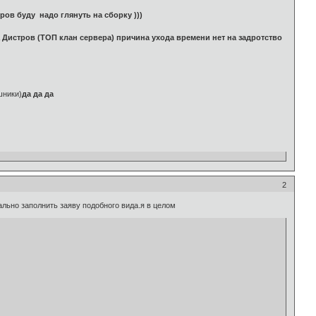
ров буду надо глянуть на сборку )))
 Дистров (ТОП клан сервера) причина ухода времени нет на задротство
шники)
да да да
2
ально заполнить заяву подобного вида.я в целом