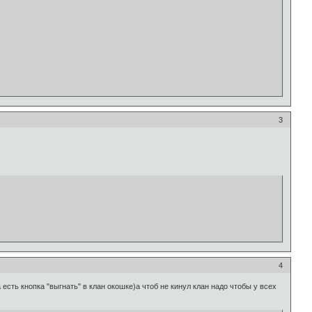
3
4
есть кнопка "выгнать" в клан окошке)а чтоб не кинул клан надо чтобы у всех