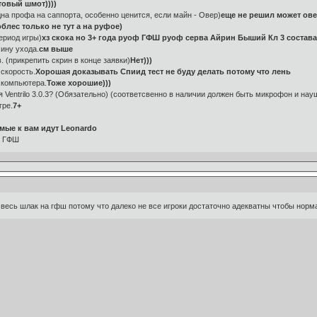
товый шмот))))
дна профа на саппорта, особенно ценится, если майн - Овер)
еще не решил может ове
блес только не тут а на руфое)
период игры)
хз скока но 3+ года руоф ГФШ руоф серва Айрин Быший Кл 3 состава
чину ухода.
см выше
. (прикрепить скрин в конце заявки)
Нет)))
 скорость.
Хорошая доказывать Спиид тест не буду делать потому что лень
 компьютера.
Тоже хорошие)))
 Ventrilo 3.0.3? (Обязательно) (соответсвенно в наличии должен быть микрофон и нау
гре.
7+
мые к вам идут Leonardo
а ГФШ
 весь шлак на гфш потому что далеко не все игроки достаточно адекватны чтобы норм