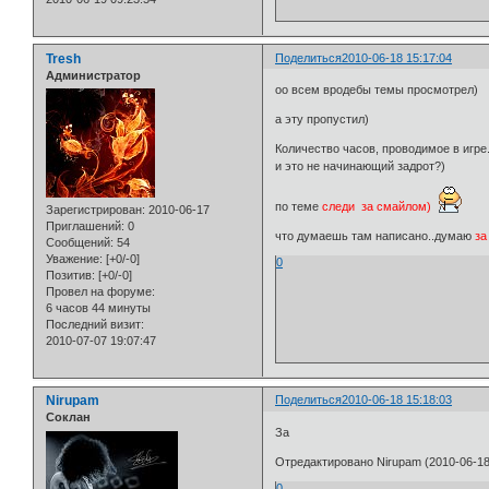
Tresh
Поделиться
2010-06-18 15:17:04
Администратор
оо всем вродебы темы просмотрел)
а эту пропустил)
Количество часов, проводимое в игре
и это не начинающий задрот?)
по теме
следи за смайлом)
Зарегистрирован
: 2010-06-17
Приглашений:
0
что думаешь там написано..думаю
за
Сообщений:
54
Уважение:
[+0/-0]
0
Позитив:
[+0/-0]
Провел на форуме:
6 часов 44 минуты
Последний визит:
2010-07-07 19:07:47
Nirupam
Поделиться
2010-06-18 15:18:03
Cоклан
За
Отредактировано Nirupam (2010-06-18
0