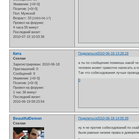
Уважение:
[+0/-0]
Позитив:
[+0/-0]
Пол:
Мужской
Возраст:
33
[1993-06-17]
Провел на форуме:
4 часа 55 минут
Последний визит:
2010-07-15 10:03:36
Кита
Поделиться
2010-06-18 13:28:18
Cоклан
а ты по сообщению поимешь какой чел
Зарегистрирован
: 2010-06-18
человек может грамотно написать а п
Приглашений:
0
Так что собеседования лучше провод
Сообщений:
9
Уважение:
[+0/-0]
0
Позитив:
[+0/-0]
Провел на форуме:
1 час 36 минут
Последний визит:
2010-06-19 09:23:54
BeautifulDemon
Поделиться
2010-06-18 14:05:39
Cоклан
ну я не против собеседований по скай
были равные низкие права и доверял