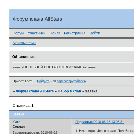
Форум клана AllStars
Форум
Участники
Поиск
Регистрация
Войти
Активные темы
Объявление
====~>ОСНОВНОЙ СОСТАВ УШЕЛ ИЗ КЛАНА<~====
Привет, Гость!
Войдите
или
зарегистрируйтесь
.
»
Форум клана AllStars
»
Набор в клан
»
Заявка
Страница:
1
Заявка
Кита
Поделиться
2010-06-18 13:05:21
Cоклан
1. Ник в игре. Имя в реале. Пол. Воз
Зарегистрирован
: 2010-06-18