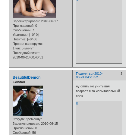
Зарегистрирован
: 2010-06-17
Приглашений:
0
Сообщений:
7
Уважение:
[+0/-0]
Позитив:
[+0/-0]
Провел на форуме:
1 час 5 минут
Последний визит:
2010-06-28 00:40:31
Поделиться
2010-
3
BeautifulDemon
06-24 04:20:52
Cоклан
ну опять же учитывая
возраст я за испытательный
срок
0
Откуда:
Кременчуг
Зарегистрирован
: 2010-06-15
Приглашений:
0
Сообщений:
56