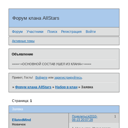
Форум клана AllStars
Форум
Участники
Поиск
Регистрация
Войти
Активные темы
Объявление
====~>ОСНОВНОЙ СОСТАВ УШЕЛ ИЗ КЛАНА<~====
Привет, Гость!
Войдите
или
зарегистрируйтесь
.
»
Форум клана AllStars
»
Набор в клан
»
Заявка
Страница:
1
Заявка
Поделиться
2010-
1
EllatedMind
06-23 20:07:28
Новичок