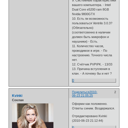
9. Системные характеристики
вашего компьютера. - Intel
Dual Core e5200 ram 8GB
Nvidia 9800GTX
10. Есть ли возможность
пользоваться Ventrilo 3.0.3?
(Обязательно)
(соответсвенно в наличии
должен быть микрофон и
наушники) - Есть.
11. Количество часов,
проводимое в игре. - По
настроению. Точного числа
нет.
12. Счётчик PVP\PK. - 13/33
13. Причина вступления в
клан. - А почему бы и нет ?
0
Поделиться
2010-
2
Kvinki
06-23 21:05:25
Cоклан
Оформи как положенно.
Ответы синим. Воздержался.
Отредактировано Kvinki
(2010-06-23 21:12:44)
0