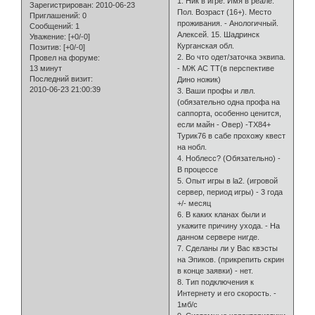
1. Ник в игре. Имя в реале.
Зарегистрирован
: 2010-06-23
Пол. Возраст (16+). Место
Приглашений:
0
проживания. - Анологичный.
Сообщений:
1
Алексей. 15. Шадринск
Уважение:
[+0/-0]
Курганская обл.
Позитив:
[+0/-0]
2. Во что одет/заточка эквипа.
Провел на форуме:
13 минут
- МЖ АС ТТ(в перспективе
Последний визит:
Дино ножик)
2010-06-23 21:00:39
3. Ваши профы и лвл.
(обязательно одна профа на
саппорта, особенно ценится,
если майн - Овер) -ТХ84+
Турик76 в сабе прохожу квест
на нобл.
4. Ноблесс? (Обязательно) -
В процессе
5. Опыт игры в la2. (игровой
сервер, период игры) - 3 года
+/- месяц
6. В каких кланах были и
укажите причину ухода. - На
данном сервере нигде.
7. Сделаны ли у Вас квэсты
на Эпиков. (прикрепить скрин
в конце заявки) - нет.
8. Тип подключения к
Интернету и его скорость. -
1мб/с