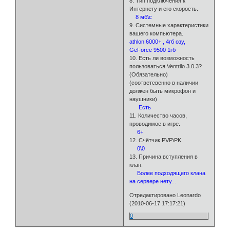
8. Тип подключения к
Интернету и его скорость.
8 мб\с
9. Системные характеристики
вашего компьютера.
athlon 6000+ , 4гб озу,
GeForce 9500 1гб
10. Есть ли возможность
пользоваться Ventrilo 3.0.3?
(Обязательно)
(соответсвенно в наличии
должен быть микрофон и
наушники)
Есть
11. Количество часов,
проводимое в игре.
6+
12. Счётчик PVP\PK.
0\0
13. Причина вступления в
клан.
Более подходящего клана
на сервере нету...
Отредактировано Leonardo
(2010-06-17 17:17:21)
0