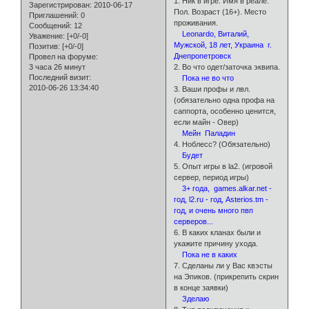
1. Ник в игре. Имя в реале.
Зарегистрирован
: 2010-06-17
Пол. Возраст (16+). Место
Приглашений:
0
проживания.
Сообщений:
12
Leonardo, Виталий,
Уважение:
[+0/-0]
Мужской, 18 лет, Украина г.
Позитив:
[+0/-0]
Днепропетровск
Провел на форуме:
3 часа 26 минут
2. Во что одет/заточка эквипа.
Последний визит:
Пока не во что
2010-06-26 13:34:40
3. Ваши профы и лвл.
(обязательно одна профа на
саппорта, особенно ценится,
если майн - Овер)
Мейн Паладин
4. Ноблесс? (Обязательно)
Будет
5. Опыт игры в la2. (игровой
сервер, период игры)
3+ года, games.alkar.net -
год, l2.ru - год, Asterios.tm -
год, и очень много пвп
серверов...
6. В каких кланах были и
укажите причину ухода.
Пока не в каких
7. Сделаны ли у Вас квэсты
на Эпиков. (прикрепить скрин
в конце заявки)
Зделаю