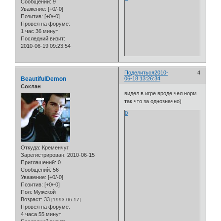
Сообщений:
9
Уважение:
[+0/-0]
Позитив:
[+0/-0]
Провел на форуме:
1 час 36 минут
Последний визит:
2010-06-19 09:23:54
Поделиться
2010-
4
BeautifulDemon
06-18 13:26:34
Cоклан
видел в игре вроде чел норм
так что за однозначно)
0
Откуда:
Кременчуг
Зарегистрирован
: 2010-06-15
Приглашений:
0
Сообщений:
56
Уважение:
[+0/-0]
Позитив:
[+0/-0]
Пол:
Мужской
Возраст:
33
[1993-06-17]
Провел на форуме:
4 часа 55 минут