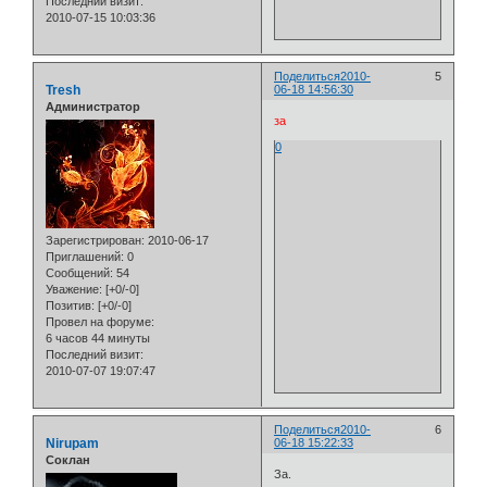
Последний визит:
2010-07-15 10:03:36
Поделиться
2010-
5
Tresh
06-18 14:56:30
Администратор
за
0
Зарегистрирован
: 2010-06-17
Приглашений:
0
Сообщений:
54
Уважение:
[+0/-0]
Позитив:
[+0/-0]
Провел на форуме:
6 часов 44 минуты
Последний визит:
2010-07-07 19:07:47
Поделиться
2010-
6
Nirupam
06-18 15:22:33
Cоклан
За.