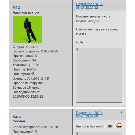
Поделиться
2010-
2
M1X
06-17 20:12:12
Администратор
Класная заявка=) хоть
медаль вещай!
Считай что ты уже в клане,
ИМХО
я ЗА.
Откуда:
Харьков
0
Зарегистрирован
: 2010-06-15
Приглашений:
0
Сообщений:
94
Уважение:
[+1/-0]
Позитив:
[+0/-0]
Пол:
Мужской
Возраст:
33
[1992-11-03]
Провел на форуме:
10 часов 16 минут
Последний визит:
2010-08-30 13:55:22
Поделиться
2010-
3
Кита
06-18 13:07:00
Cоклан
Лах он в бан его !!!!!!!!!!!!!!!
Зарегистрирован
: 2010-06-18
Приглашений:
0
0