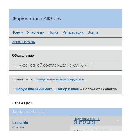
Форум клана AllStars
Форум
Участники
Поиск
Регистрация
Войти
Активные темы
Объявление
====~>ОСНОВНОЙ СОСТАВ УШЕЛ ИЗ КЛАНА<~====
Привет, Гость!
Войдите
или
зарегистрируйтесь
.
»
Форум клана AllStars
»
Набор в клан
»
Заявка от Leonardo
Страница:
1
Заявка от Leonardo
Поделиться
2010-
1
Leonardo
06-17 17:16:08
Cоклан