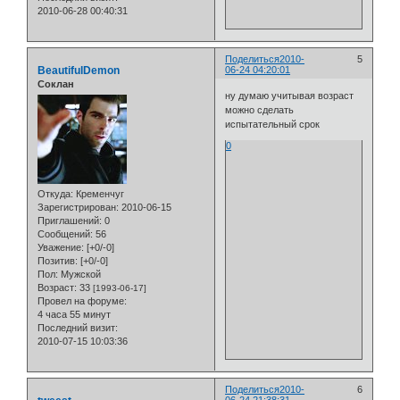
2010-06-28 00:40:31
Поделиться
2010-
5
BeautifulDemon
06-24 04:20:01
Cоклан
ну думаю учитывая возраст
можно сделать
испытательный срок
0
Откуда:
Кременчуг
Зарегистрирован
: 2010-06-15
Приглашений:
0
Сообщений:
56
Уважение:
[+0/-0]
Позитив:
[+0/-0]
Пол:
Мужской
Возраст:
33
[1993-06-17]
Провел на форуме:
4 часа 55 минут
Последний визит:
2010-07-15 10:03:36
Поделиться
2010-
6
06-24 21:38:31