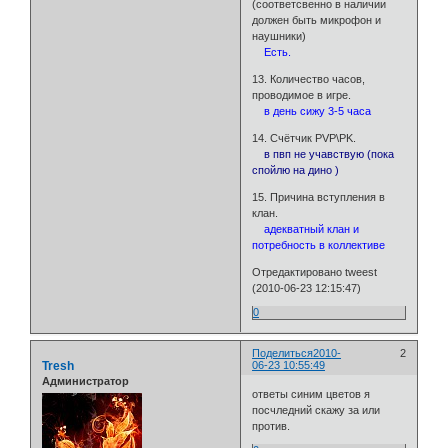
(соответсвенно в наличии
должен быть микрофон и
наушники)
Есть.
13. Количество часов,
проводимое в игре.
в день сижу 3-5 часа
14. Счётчик PVP\PK.
в пвп не учавствую (пока
спойлю на дино )
15. Причина вступления в
клан.
адекватный клан и
потребность в коллективе
Отредактировано tweest
(2010-06-23 12:15:47)
0
Поделиться
2010-
2
Tresh
06-23 10:55:49
Администратор
ответы синим цветов я
посчледний скажу за или
против.