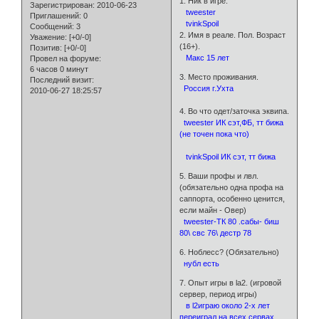
1. Ник в игре.
Зарегистрирован
: 2010-06-23
tweester
Приглашений:
0
tvinkSpoil
Сообщений:
3
2. Имя в реале. Пол. Возраст
Уважение:
[+0/-0]
(16+).
Позитив:
[+0/-0]
Макс 15 лет
Провел на форуме:
6 часов 0 минут
3. Место проживания.
Последний визит:
Россия г.Ухта
2010-06-27 18:25:57
4. Во что одет/заточка эквипа.
tweester ИК сэт,ФБ, тт бижа
(не точен пока что)
tvinkSpoil ИК сэт, тт бижа
5. Ваши профы и лвл.
(обязательно одна профа на
саппорта, особенно ценится,
если майн - Овер)
tweester-ТК 80 .сабы- биш
80\ свс 76\ дестр 78
6. Ноблесс? (Обязательно)
нубл есть
7. Опыт игры в la2. (игровой
сервер, период игры)
в l2играю около 2-х лет
переиграл на всех сервах