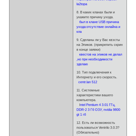
la2topа
8. В каких кланах были и
укажите причину ухода.
был в клане USB причина
ухода:отсутствие онлайна и
кла
9. Сделаны ли у Вас квэсты
на Эпиков. (прикрепить скрин
в конце заявки)
квестов на эпиков не делал
,но при необходимости
зделаю
10. Тип подключения к
Интернету и его скорость.
centr.lan 512
11. Системные
характеристики вашего
компьютера.
I
ntel Pentium 4 3.01 ГГц,
DDR-2 3 Гб ОЗУ, nvidia 9800
gt 1 гб
12. Есть ли возможность
пользоваться Ventrilo 3.0.3?
(Обязательно)