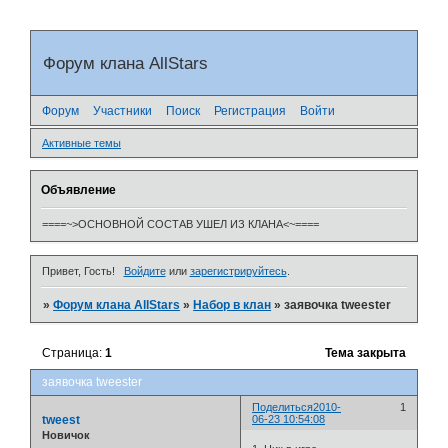
Форум клана AllStars
Форум
Участники
Поиск
Регистрация
Войти
Активные темы
Объявление
====~>ОСНОВНОЙ СОСТАВ УШЕЛ ИЗ КЛАНА<~====
Привет, Гость!
Войдите
или
зарегистрируйтесь
.
»
Форум клана AllStars
»
Набор в клан
»
заявочка tweester
Страница:
1
Тема закрыта
заявочка tweester
Поделиться
2010-
1
tweest
06-23 10:54:08
Новичок